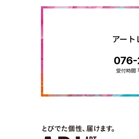
アート
076-
受付時間 平日