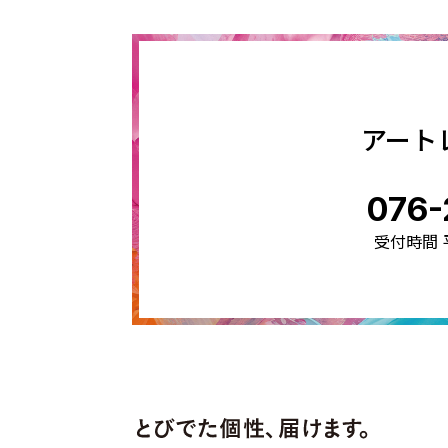
アート
076-
受付時間 平日