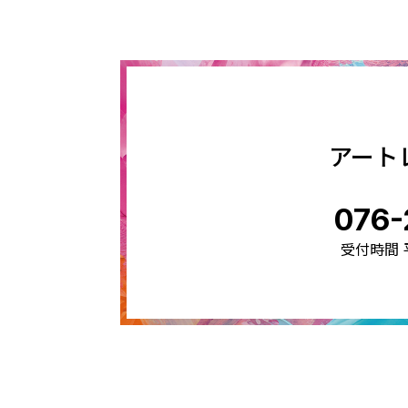
アート
076-
受付時間 平日