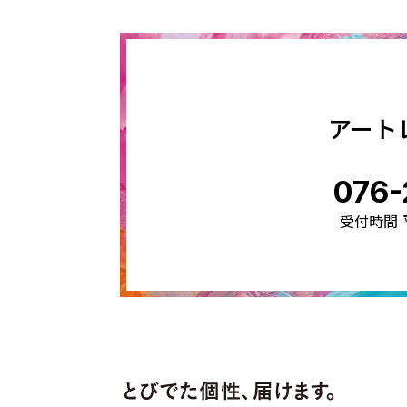
アート
076-
受付時間 平日