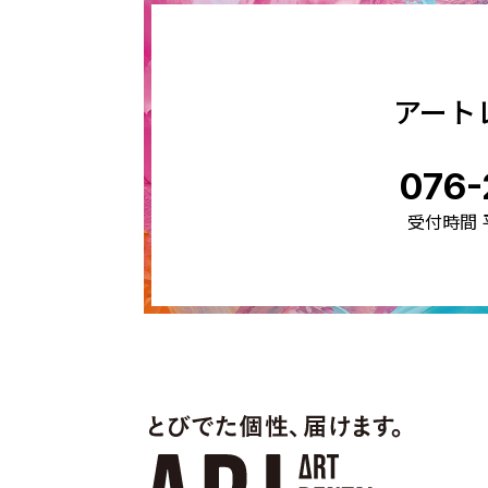
アート
076-
受付時間 平日