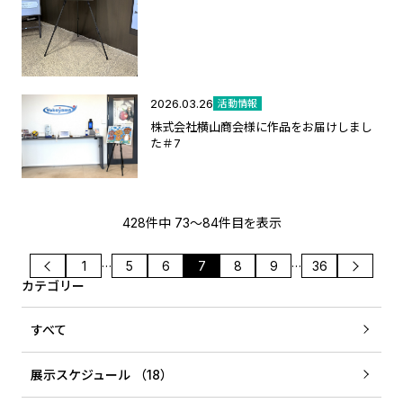
2026.03.26
活動情報
株式会社横山商会様に作品をお届けしまし
た＃7
428件中 73〜84件目を表示
…
…
前へ
1
5
6
7
8
9
36
次へ
カテゴリー
すべて
展示スケジュール （18）