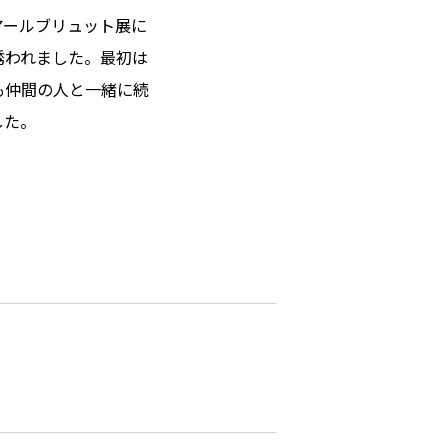
アールブリュット展に
誘われました。最初は
も仲間の人と一緒に続
した。