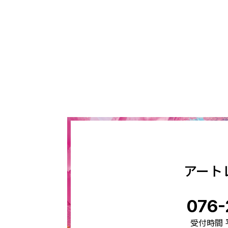
アート
076-
受付時間 平日