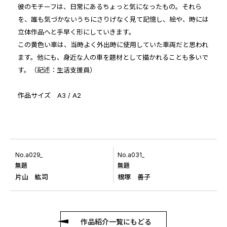
彼のモチーフは、日常にあるちょっと気になったもの。それら
を、誰も気づかないうちにさりげなく見て記憶し、絵や、時には
立体作品へと手早く形にしていきます。
この黄色い車は、当時よく外出時に使用していた車両だと思われ
ます。他にも、身近な人の車を題材として描かれることも多いで
す。（記述：生活支援員）
作品サイズ A3 / A2
No.a029_
No.a031_
無題
無題
片山 紘司
根塚 善子
作品紹介一覧にもどる