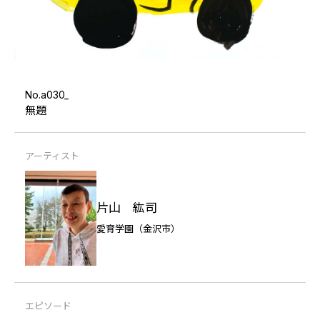
No.a030_
無題
アーティスト
片山 紘司
愛育学園（金沢市）
エピソード