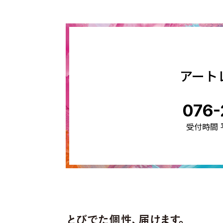
アート
076-
受付時間 平日