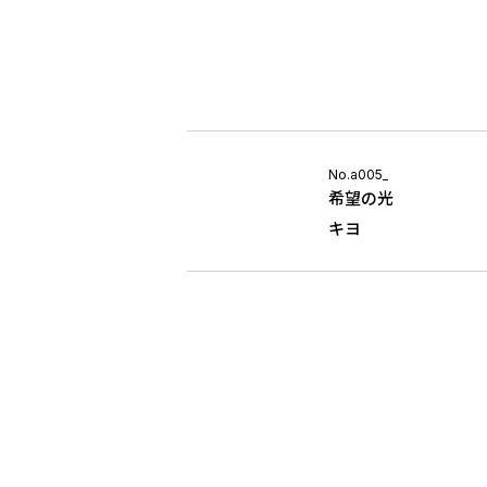
No.a005_
希望の光
キヨ