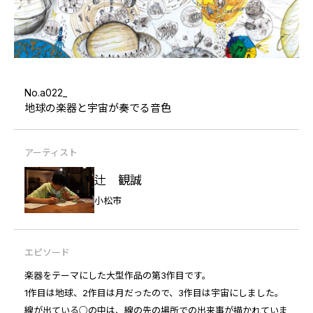
No.a022_
地球の楽器と宇宙が奏でる音色
アーティスト
辻 観誠
小松市
エピソード
楽器をテーマにした大型作品の第3作目です。
1作目は地球、2作目は月だったので、3作目は宇宙にしました。
線が出ている○の中は、線の先の場所での出来事が描かれていま