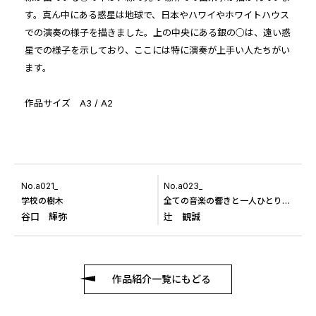
す。真ん中にある惑星は地球で、日本やハワイやホワイトハウス
での演奏の様子を描きました。上の中央にある銀の○は、遠い惑
星での様子を示しており、ここには特に演奏が上手い人たちがい
ます。
作品サイズ A3 / A2
No.a021_
No.a023_
学校の樹木
全ての音楽の響きと一人ひとりの管制塔
谷口 輝弥
辻 観誠
作品紹介一覧にもどる