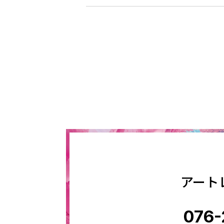
アート
076-