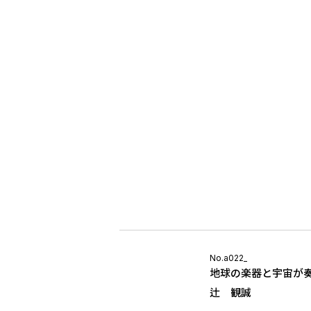
No.a022_
地球の楽器と宇宙が
辻 観誠