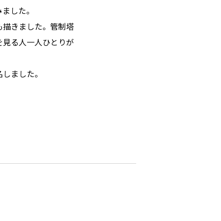
みました。
も描きました。管制塔
を見る人一人ひとりが
名しました。