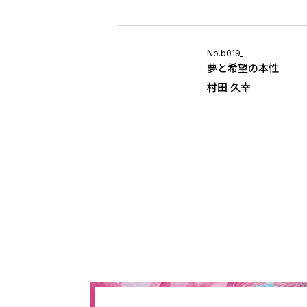
No.b019_
夢と希望の本性
村田 久幸