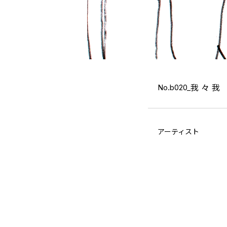
No.b020_
我 々 我
アーティスト