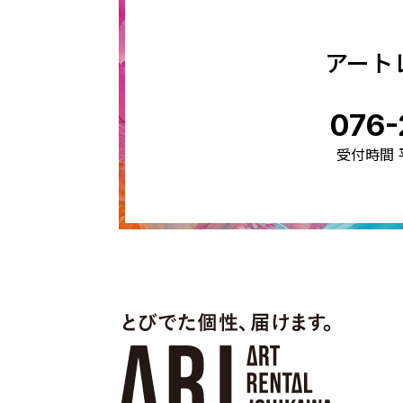
アート
076-
受付時間 平日