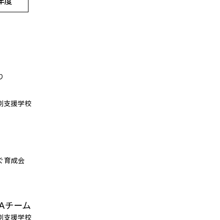
4年度
り
別支援学校
ぐ育成会
Aチーム
別支援学校