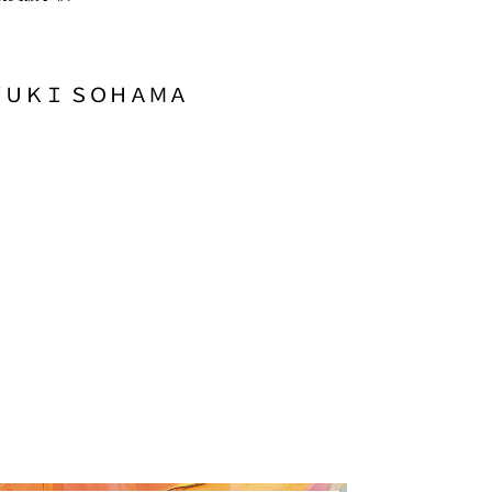
ＵＫＩ ＳＯＨＡＭＡ