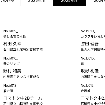
ての作品
2026年度
2025年度
202
No.b019_
No.b018_
夢と希望の本性
カラフルひまわ
村田 久幸
勝田 健吾
石川県立七尾特別支援学校
金沢大学付属特
No.b016_
No.b015_
春のリンゴ
花
野村 和美
坂野 礼佳
内灘町手をつなぐ育成会
内灘町手をつな
No.b013_
No.b012_
兼六園
金沢城
コマトク中2Bチーム
コマトク中2
石川県立小松特別支援学校
石川県立小松特