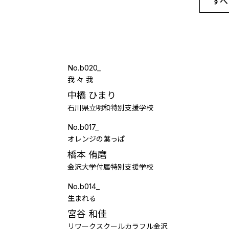
すべ
No.b020_
我 々 我
中橋 ひまり
石川県立明和特別支援学校
No.b017_
オレンジの葉っぱ
橋本 侑磨
金沢大学付属特別支援学校
No.b014_
生まれる
宮谷 和佳
リワークスクールカラフル金沢