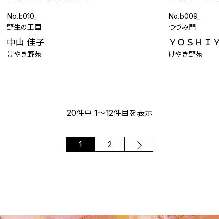
No.b010_
No.b009_
野生の王国
つづみ門
中山 佳子
ＹＯＳＨＩＹ
けやき野苑
けやき野苑
20件中 1〜12件目を表示
1
2
次へ